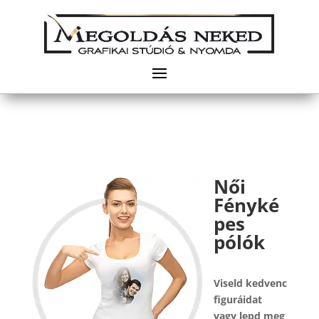
Női
Fényké
pes
pólók
Viseld kedvenc
figuráidat
vagy lepd meg