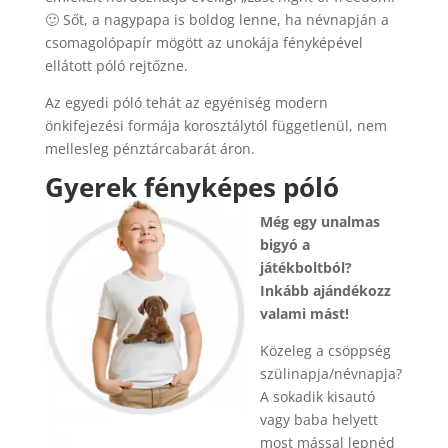
🙂 Sőt, a nagypapa is boldog lenne, ha névnapján a
csomagolópapír mögött az unokája fényképével
ellátott póló rejtőzne.
Az egyedi póló tehát az egyéniség modern
önkifejezési formája korosztálytól függetlenül, nem
mellesleg pénztárcabarát áron.
Gyerek fényképes póló
Még egy unalmas
bigyó a
játékboltból?
Inkább ajándékozz
valami mást!
Közeleg a csöppség
szülinapja/névnapja?
A sokadik kisautó
vagy baba helyett
most mással lepnéd