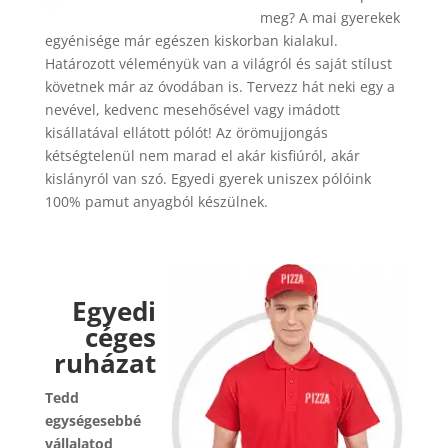
meg? A mai gyerekek
egyénisége már egészen kiskorban kialakul.
Határozott véleményük van a világról és saját stílust
követnek már az óvodában is. Tervezz hát neki egy a
nevével, kedvenc mesehősével vagy imádott
kisállatával ellátott pólót! Az örömujjongás
kétségtelenül nem marad el akár kisfiúról, akár
kislányról van szó. Egyedi gyerek uniszex pólóink
100% pamut anyagból készülnek.
Egyedi
céges
ruházat
Tedd
egységesebbé
vállalatod