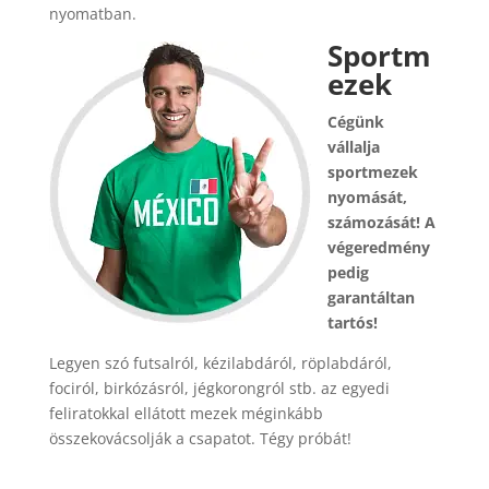
nyomatban.
Sportm
ezek
Cégünk
vállalja
sportmezek
nyomását,
számozását! A
végeredmény
pedig
garantáltan
tartós!
Legyen szó futsalról, kézilabdáról, röplabdáról,
fociról, birkózásról, jégkorongról stb. az egyedi
feliratokkal ellátott mezek méginkább
összekovácsolják a csapatot. Tégy próbát!