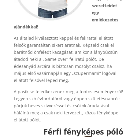
szeretteidet
egy
emlékezetes
ajándékkal!
Az általad kiválasztott képpel és felirattal ellátott
felsők garantáltan sikert aratnak. Képzeld csak el
barátnőd önfeledt kacagását, amikor a lánybúcsún
átadod neki a „Game over” feliratú pólót. De
édesanyád arcára is biztosan mosolyt csalsz, ha
május első vasárnapján egy „szupermami” logóval
ellátott felsővel leped meg.
A pasik se feledkezzenek meg a fontos eseményekről!
Legyen szó évfordulóról vagy éppen születésnapról:
párjuk heves szívveréssel és csókok áradatával
hálálná meg a csak neki tervezett, közös fényképpel
ellátott pólót.
Férfi fényképes póló