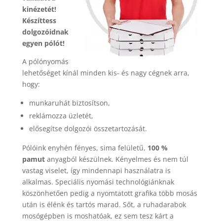
kinézetét!
Készíttess
dolgozóidnak
egyen pólót!
A pólónyomás
lehetőséget kínál minden kis- és nagy cégnek arra,
hogy:
munkaruhát biztosítson,
reklámozza üzletét,
elősegítse dolgozói összetartozását.
Pólóink enyhén fényes, sima felületű,
100 %
pamut
anyagból készülnek. Kényelmes és nem túl
vastag viselet, így mindennapi használatra is
alkalmas. Speciális nyomási technológiánknak
köszönhetően pedig a nyomtatott grafika több mosás
után is élénk és tartós marad. Sőt, a ruhadarabok
mosógépben is moshatóak, ez sem tesz kárt a