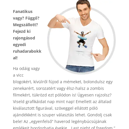
Fanatikus
vagy? Függő?
Megszállott?
Fejezd ki
rajongásod
egyedi
ruhadarabokk
al!
Ha odáig vagy
a vicc
blogokért, kívülről fújod a mémeket, bolondulsz egy
zenekarért, sorozatért vagy élsz-halsz a zombis
filmekért, tükrözd ezt pólódon is! Ügyesen rajzolsz?
Viseld grafikáidat nap mint nap! Emellett az általad
kiválasztott figurával, szöveggel ellátott póló
ajándékként is szuper választás lehet. Gondolj csak
bele! Az „egyenfelső” haverod legénybúcsújának
emlékeit hordozhatja évekig. „Last night of freedom.”