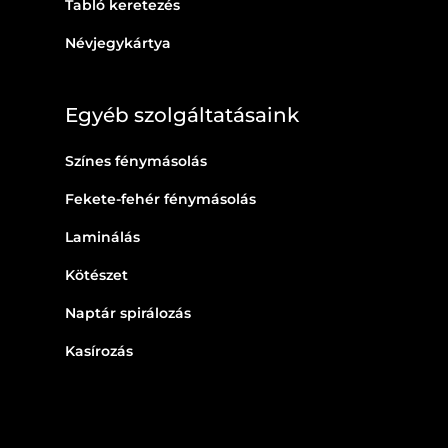
Tabló keretezés
Névjegykártya
Egyéb szolgáltatásaink
Színes fénymásolás
Fekete-fehér fénymásolás
Laminálás
Kötészet
Naptár spirálozás
Kasírozás