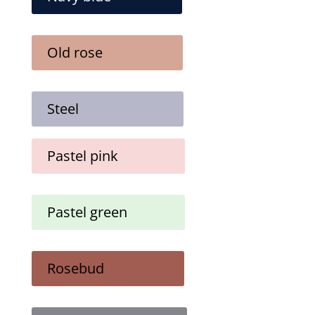
Old rose
Steel
Pastel pink
Pastel green
Rosebud