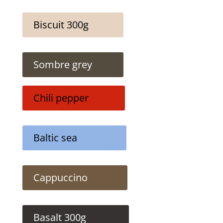
Biscuit 300g
Sombre grey
Chili pepper
Baltic sea
Cappuccino
Basalt 300g