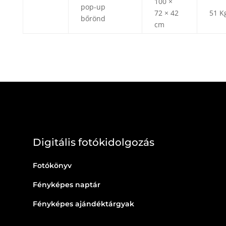
100 ×
pop-up
72 × 42
51 K
bőrönd
cm
Digitális fotókidolgozás
Fotókönyv
Fényképes naptár
Fényképes ajándéktárgyak