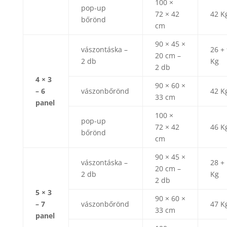
100 ×
pop-up
72 × 42
42 K
bőrönd
cm
90 × 45 ×
vászontáska –
26 +
20 cm –
2 db
Kg
2 db
4 × 3
90 × 60 ×
– 6
vászonbőrönd
42 K
33 cm
panel
100 ×
pop-up
72 × 42
46 K
bőrönd
cm
90 × 45 ×
vászontáska –
28 +
20 cm –
2 db
Kg
2 db
5 × 3
90 × 60 ×
– 7
vászonbőrönd
47 K
33 cm
panel