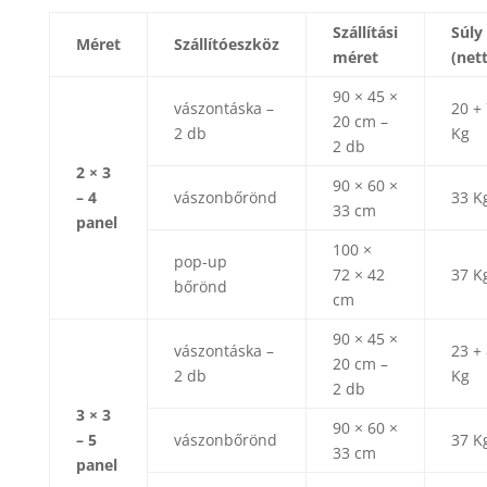
Szállítási
Súly
Méret
Szállítóeszköz
méret
(net
90 × 45 ×
vászontáska –
20 +
20 cm –
2 db
Kg
2 db
2 × 3
90 × 60 ×
– 4
vászonbőrönd
33 K
33 cm
panel
100 ×
pop-up
72 × 42
37 K
bőrönd
cm
90 × 45 ×
vászontáska –
23 +
20 cm –
2 db
Kg
2 db
3 × 3
90 × 60 ×
– 5
vászonbőrönd
37 K
33 cm
panel